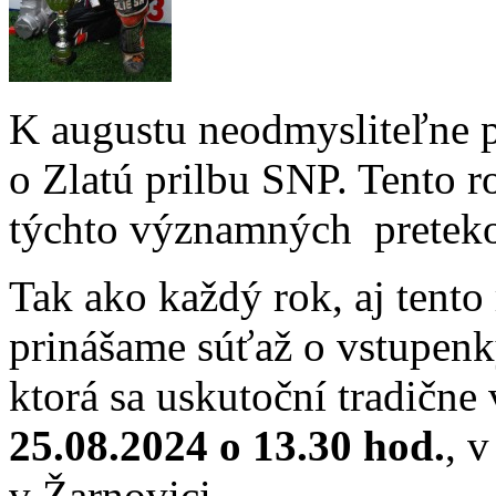
K augustu neodmysliteľne p
o Zlatú prilbu SNP. Tento r
týchto význa
Tak ako každý rok, aj tent
prinášame súťaž o vstupen
ktorá sa uskutoční tradične
25.08.2024 o 13.30 hod.
, 
v Žarnovici.