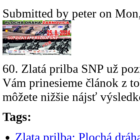
Submitted by
peter
on Mon,
60. Zlatá prilba SNP už poz
Vám prinesieme článok z toh
môžete nižšie nájsť výsled
Tags:
Zlata prilba; Plochá drá