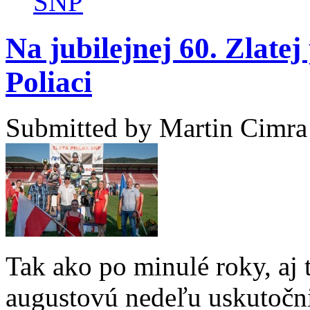
SNP
Na jubilejnej 60. Zlate
Poliaci
Submitted by
Martin Cimra
Tak ako po minulé roky, aj 
augustovú nedeľu uskutočni