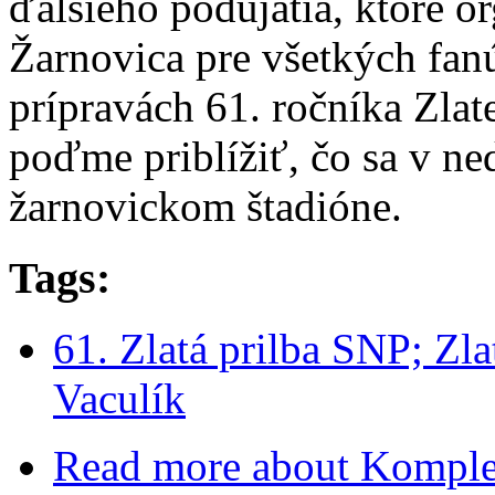
ďalšieho podujatia, ktoré 
Žarnovica pre všetkých fanú
prípravách 61. ročníka Zlate
poďme priblížiť, čo sa v ne
žarnovickom štadióne.
Tags:
61. Zlatá prilba SNP; Zl
Vaculík
Read more
about Komplet