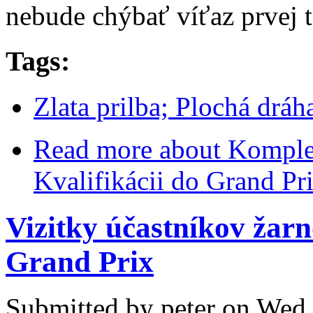
nebude chýbať víťaz prvej
Tags:
Zlata prilba; Plochá drá
Read more
about Komplet
Kvalifikácii do Grand Pr
Vizitky účastníkov žarn
Grand Prix
Submitted by
peter
on Wed,